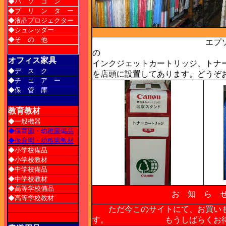
◆パ ソ コ ン
◆プ リ ン タ ー
◆液晶プロジェクター
◆シュレッダー
◆そ の 他
エプソン・キヤ
オフィス家具
インクジェットカートリッジ、トナ
◆デ ス ク
を店頭に設置してあります。どうぞ
◆チ ェ ア ー
◆保 管 庫
教育教材
◆一般機器
◆保育園・幼稚園備品
◆保育園・幼稚園教材
◆小学校備品
◆小学校教材
◆中学校備品
◆中学校教材
◆高等学校備品
お 知 ら
◆高等学校教材
ただ今このサイトにて、お買いも
す。 もうしばらくお待ち