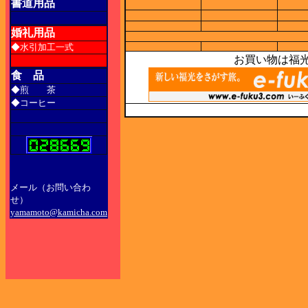
書道用品
婚礼用品
◆水引加工一式
お買い物は福
食 品
◆煎 茶
◆コーヒー
メール（お問い合わ
せ）
yamamoto@kamicha.com