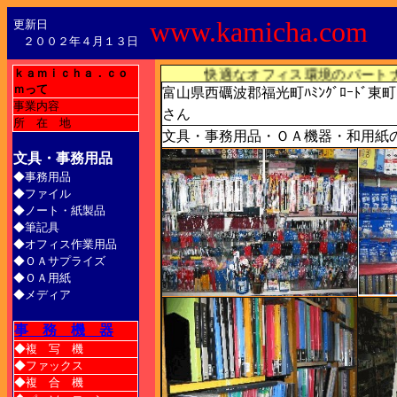
www.kamicha.com
更新日
２００２年４月１３日
ｋａｍｉｃｈａ．ｃｏ
快適なオフィス環境のパートナ
ｍ
って
富山県西礪波郡福光町ﾊﾐﾝｸﾞﾛｰﾄﾞ
事業内容
さん
所 在 地
文具・事務用品・ＯＡ機器・和用紙
文具・事務用品
◆事務用品
◆ファイル
◆ノート・紙製品
◆筆記具
◆オフィス作業用品
◆ＯＡサプライズ
◆ＯＡ用紙
◆メディア
事 務 機 器
◆複 写 機
◆ファックス
◆複 合 機